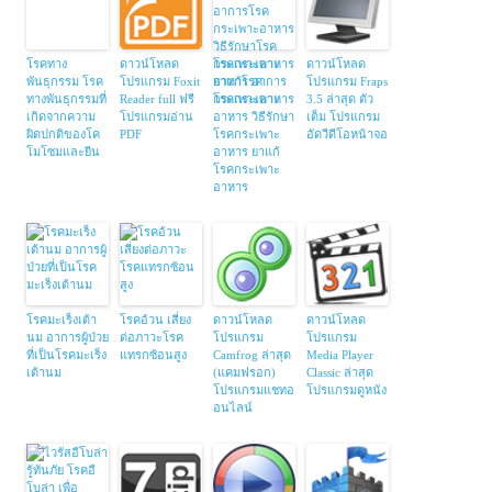
โรคทาง
ดาวน์โหลด
โรคกระเพาะ
ดาวน์โหลด
พันธุกรรม โรค
โปรแกรม Foxit
อาหาร อาการ
โปรแกรม Fraps
ทางพันธุกรรมที่
Reader full ฟรี
โรคกระเพาะ
3.5 ล่าสุด ตัว
เกิดจากความ
โปรแกรมอ่าน
อาหาร วิธีรักษา
เต็ม โปรแกรม
ผิดปกติของโค
PDF
โรคกระเพาะ
อัดวีดีโอหน้าจอ
โมโซมและยีน
อาหาร ยาแก้
โรคกระเพาะ
อาหาร
โรคมะเร็งเต้า
โรคอ้วน เสี่ยง
ดาวน์โหลด
ดาวน์โหลด
นม อาการผู้ป่วย
ต่อภาวะโรค
โปรแกรม
โปรแกรม
ที่เป็นโรคมะเร็ง
แทรกซ้อนสูง
Camfrog ล่าสุด
Media Player
เต้านม
(แคมฟรอก)
Classic ล่าสุด
โปรแกรมแชทอ
โปรแกรมดูหนัง
อนไลน์