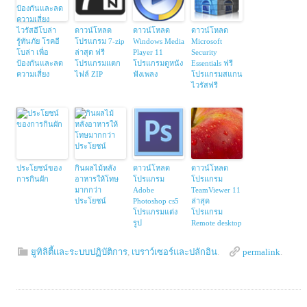
ไวรัสอีโบล่า
ดาวน์โหลด
ดาวน์โหลด
ดาวน์โหลด
รู้ทันภัย โรคอี
โปรแกรม 7-zip
Windows Media
Microsoft
โบล่า เพื่อ
ล่าสุด ฟรี
Player 11
Security
ป้องกันและลด
โปรแกรมแตก
โปรแกรมดูหนัง
Essentials ฟรี
ความเสี่ยง
ไฟล์ ZIP
ฟังเพลง
โปรแกรมสแกน
ไวรัสฟรี
ประโยชน์ของ
กินผลไม้หลัง
ดาวน์โหลด
ดาวน์โหลด
การกินผัก
อาหารให้โทษ
โปรแกรม
โปรแกรม
มากกว่า
Adobe
TeamViewer 11
ประโยชน์
Photoshop cs5
ล่าสุด
โปรแกรมแต่ง
โปรแกรม
รูป
Remote desktop
ยูทิลิตี้และระบบปฏิบัติการ
,
เบราว์เซอร์และปลักอิน
.
permalink
.