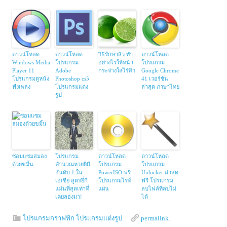
ดาวน์โหลด
ดาวน์โหลด
วิธีรักษาสิว ทำ
ดาวน์โหลด
Windows Media
โปรแกรม
อย่างไรให้หน้า
โปรแกรม
Player 11
Adobe
กระจ่างใสไร้สิว
Google Chrome
โปรแกรมดูหนัง
Photoshop cs5
41 เวอร์ชัน
ฟังเพลง
โปรแกรมแต่ง
ล่าสุด ภาษาไทย
รูป
ซ่อมแซมสมอง
โปรแกรม
ดาวน์โหลด
ดาวน์โหลด
ด้วยขมิ้น
คำนวณหวยยี่กี
โปรแกรม
โปรแกรม
อันดับ 1 ใน
PowerISO ฟรี
Unlocker ล่าสุด
เอเชีย สูตรยี่กี
โปรแกรมไรท์
ฟรี โปรแกรม
แม่นที่สุดเท่าที่
แผ่น
ลบไฟล์ที่ลบไม่
เคยลองมา!
ได้
โปรแกรมกราฟฟิก โปรแกรมแต่งรูป
.
permalink
.