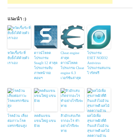
แนะนำ :)
หวัดเรื้อรัง ที่
ดาวน์โหลด
Cheat engine
โปรแกรม
ยับยั้งได้ด้วยตัว
โปรแกรม
ล่าสุด
ESET NOD32
เราเอง
SnagIt 12 ล่าสุด
ดาวน์โหลด
Antivirus
โปรแกรมจับ
โปรแกรม Cheat
โปรแกรมสแกน
ภาพหน้าจอ
engine 6.3
ไวรัสฟรี
คอมฯ
เวอร์ชันล่าสุด
โรคอ้วน เสี่ยง
ลดต้นแขน
สิวอักเสบเกิด
ผลไม้เพื่อ
ต่อภาวะโรค
แขนใหญ่ แขน
จากอะไร ทำ
สุขภาพผิวที่ดี
แทรกซ้อนสูง
ย้วย
อย่างไรจึงจะ
กินแล้วไม่อ้วน
หาย
สุขภาพดี ผลไม้
ลดความอ้วน