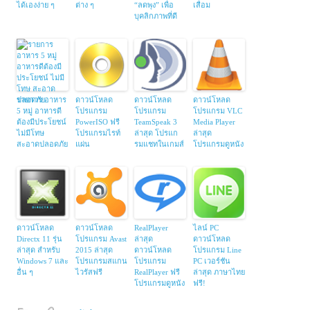
ได้เองง่าย ๆ
ต่าง ๆ
“ลดพุง” เพื่อ
เสื่อม
บุคลิกภาพที่ดี
รายการ อาหาร
ดาวน์โหลด
ดาวน์โหลด
ดาวน์โหลด
5 หมู่ อาหารดี
โปรแกรม
โปรแกรม
โปรแกรม VLC
ต้องมีประโยชน์
PowerISO ฟรี
TeamSpeak 3
Media Player
ไม่มีโทษ
โปรแกรมไรท์
ล่าสุด โปรแก
ล่าสุด
สะอาดปลอดภัย
แผ่น
รมแชทในเกมส์
โปรแกรมดูหนัง
ดาวน์โหลด
ดาวน์โหลด
RealPlayer
ไลน์ PC
Directx 11 รุ่น
โปรแกรม Avast
ล่าสุด
ดาวน์โหลด
ล่าสุด สำหรับ
2015 ล่าสุด
ดาวน์โหลด
โปรแกรม Line
Windows 7 และ
โปรแกรมสแกน
โปรแกรม
PC เวอร์ชัน
อื่น ๆ
ไวรัสฟรี
RealPlayer ฟรี
ล่าสุด ภาษาไทย
โปรแกรมดูหนัง
ฟรี!