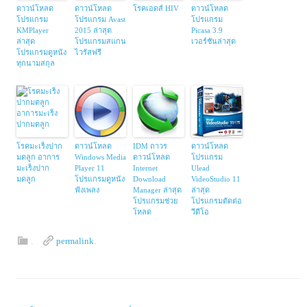
ดาวน์โหลด
ดาวน์โหลด
โรคเอดส์ HIV
ดาวน์โหลด
โปรแกรม
โปรแกรม Avast
โปรแกรม
KMPlayer
2015 ล่าสุด
Picasa 3.9
ล่าสุด
โปรแกรมสแกน
เวอร์ชันล่าสุด
โปรแกรมดูหนัง
ไวรัสฟรี
ทุกนามสกุล
โรคมะเร็งปาก
ดาวน์โหลด
IDM ถาวร
ดาวน์โหลด
มดลูก อาการ
Windows Media
ดาวน์โหลด
โปรแกรม
มะเร็งปาก
Player 11
Internet
Ulead
มดลูก
โปรแกรมดูหนัง
Download
VideoStudio 11
ฟังเพลง
Manager ล่าสุด
ล่าสุด
โปรแกรมช่วย
โปรแกรมตัดต่อ
โหลด
วีดีโอ
.
permalink
.