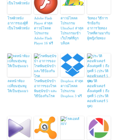
โรคผิวหนัง
Adobe Flash
ดาวน์โหลด
วัยทอง วิธีการ
อาการของผู้ที่
Player ล่าสุด
โปรแกรม
รักมือกับ
เป็นโรคผิวหนัง
ดาวน์โหลด
UltraSurf ล่าสุด
อาการวัยทอง
โปรแกรม
โปรแกรมเข้า
โรคที่ตามมากับ
Adobe Flash
เว็บไซต์ที่ถูก
ผู้หญิงวัยทอง
Player 16 ฟรี
บล็อค
ลดหน้าท้อง
โรคพิษสุนัขบ้า
Dropbox ล่าสุด
ประวัติ
เปลี่ยนหุ่นหมู
อาการของโรค
ดาวน์โหลด
คอมพิวเตอร์
ให้เป็นหุ่นแมว
พิษสุนัขบ้า และ
โปรแกรม
ตั้งแต่ยุคที่ 1 ถึง
วิธีป้องกันโรค
Dropbox 3 ฟรี
ยุคที่ 5 (ประวัติ
คอมพิวเตอร์ 5
ยุค)