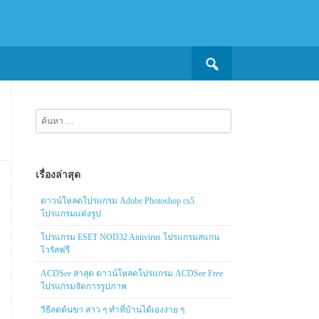
Search
for:
ค้นหา
สำหรับ:
เรื่องล่าสุด
ดาวน์โหลดโปรแกรม Adobe Photoshop cs5
โปรแกรมแต่งรูป
โปรแกรม ESET NOD32 Antivirus โปรแกรมสแกน
ไวรัสฟรี
ACDSee ล่าสุด ดาวน์โหลดโปรแกรม ACDSee Free
โปรแกรมจัดการรูปภาพ
วิธีลดต้นขา สาว ๆ ทำที่บ้านได้เองง่าย ๆ