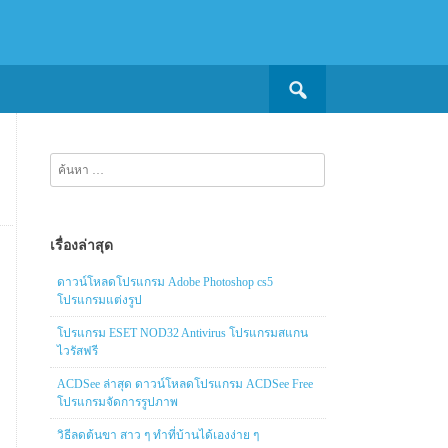
Search
for:
ค้นหา
สำหรับ:
เรื่องล่าสุด
ดาวน์โหลดโปรแกรม Adobe Photoshop cs5
โปรแกรมแต่งรูป
โปรแกรม ESET NOD32 Antivirus โปรแกรมสแกน
ไวรัสฟรี
ACDSee ล่าสุด ดาวน์โหลดโปรแกรม ACDSee Free
โปรแกรมจัดการรูปภาพ
วิธีลดต้นขา สาว ๆ ทำที่บ้านได้เองง่าย ๆ