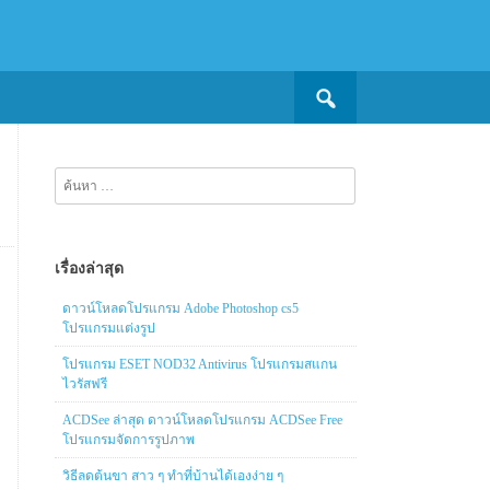
Search
for:
ค้นหา
สำหรับ:
เรื่องล่าสุด
ดาวน์โหลดโปรแกรม Adobe Photoshop cs5
โปรแกรมแต่งรูป
โปรแกรม ESET NOD32 Antivirus โปรแกรมสแกน
ไวรัสฟรี
ACDSee ล่าสุด ดาวน์โหลดโปรแกรม ACDSee Free
โปรแกรมจัดการรูปภาพ
วิธีลดต้นขา สาว ๆ ทำที่บ้านได้เองง่าย ๆ