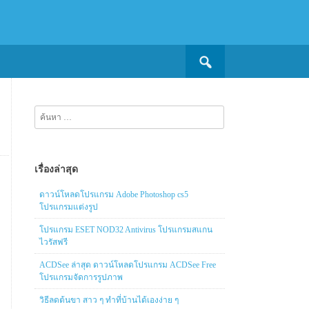
Search
for:
ค้นหา
สำหรับ:
เรื่องล่าสุด
ดาวน์โหลดโปรแกรม Adobe Photoshop cs5
โปรแกรมแต่งรูป
โปรแกรม ESET NOD32 Antivirus โปรแกรมสแกน
ไวรัสฟรี
ACDSee ล่าสุด ดาวน์โหลดโปรแกรม ACDSee Free
โปรแกรมจัดการรูปภาพ
วิธีลดต้นขา สาว ๆ ทำที่บ้านได้เองง่าย ๆ