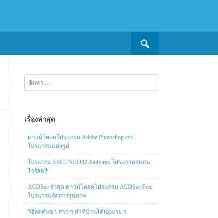
Search
for:
ค้นหา
สำหรับ:
เรื่องล่าสุด
ดาวน์โหลดโปรแกรม Adobe Photoshop cs5
โปรแกรมแต่งรูป
โปรแกรม ESET NOD32 Antivirus โปรแกรมสแกน
ไวรัสฟรี
ACDSee ล่าสุด ดาวน์โหลดโปรแกรม ACDSee Free
โปรแกรมจัดการรูปภาพ
วิธีลดต้นขา สาว ๆ ทำที่บ้านได้เองง่าย ๆ