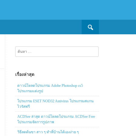
Search
for:
ค้นหา
สำหรับ:
เรื่องล่าสุด
ดาวน์โหลดโปรแกรม Adobe Photoshop cs5
โปรแกรมแต่งรูป
โปรแกรม ESET NOD32 Antivirus โปรแกรมสแกน
ไวรัสฟรี
ACDSee ล่าสุด ดาวน์โหลดโปรแกรม ACDSee Free
โปรแกรมจัดการรูปภาพ
วิธีลดต้นขา สาว ๆ ทำที่บ้านได้เองง่าย ๆ