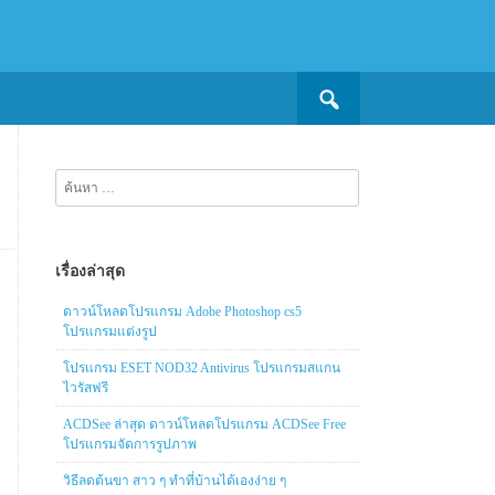
Search
for:
ค้นหา
สำหรับ:
เรื่องล่าสุด
ดาวน์โหลดโปรแกรม Adobe Photoshop cs5
โปรแกรมแต่งรูป
โปรแกรม ESET NOD32 Antivirus โปรแกรมสแกน
ไวรัสฟรี
ACDSee ล่าสุด ดาวน์โหลดโปรแกรม ACDSee Free
โปรแกรมจัดการรูปภาพ
วิธีลดต้นขา สาว ๆ ทำที่บ้านได้เองง่าย ๆ