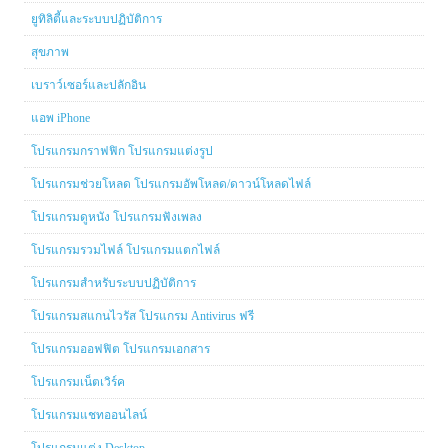
ยูทิลิตี้และระบบปฏิบัติการ
สุขภาพ
เบราว์เซอร์และปลักอิน
แอพ iPhone
โปรแกรมกราฟฟิก โปรแกรมแต่งรูป
โปรแกรมช่วยโหลด โปรแกรมอัพโหลด/ดาวน์โหลดไฟล์
โปรแกรมดูหนัง โปรแกรมฟังเพลง
โปรแกรมรวมไฟล์ โปรแกรมแตกไฟล์
โปรแกรมสำหรับระบบปฏิบัติการ
โปรแกรมสแกนไวรัส โปรแกรม Antivirus ฟรี
โปรแกรมออฟฟิต โปรแกรมเอกสาร
โปรแกรมเน็ตเวิร์ค
โปรแกรมแชทออนไลน์
โปรแกรมแต่ง Desktop