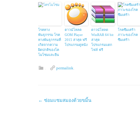
โรคทาง
ดาวน์โหลด
ดาวน์โหลด
โรคซึมเศร้า
พันธุกรรม โรค
GOM Player
WinRAR 64 bit
ภาวะของโรค
ทางพันธุกรรมที่
2015 ล่าสุด ฟรี
ล่าสุด
ซึมเศร้า
เกิดจากความ
โปรแกรมดูหนัง
โปรแกรมแตก
ผิดปกติของโค
ไฟล์ ฟรี
โมโซมและยีน
.
permalink
.
Post
←
ซ่อมแซมสมองด้วยขมิ้น
navigation