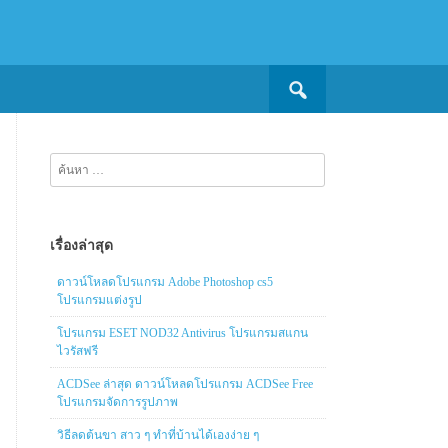
Search
for:
ค้นหา
สำหรับ:
เรื่องล่าสุด
ดาวน์โหลดโปรแกรม Adobe Photoshop cs5
โปรแกรมแต่งรูป
โปรแกรม ESET NOD32 Antivirus โปรแกรมสแกน
ไวรัสฟรี
ACDSee ล่าสุด ดาวน์โหลดโปรแกรม ACDSee Free
โปรแกรมจัดการรูปภาพ
วิธีลดต้นขา สาว ๆ ทำที่บ้านได้เองง่าย ๆ