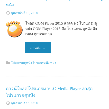
หนัง
กุมภาพันธ์ 16, 2018
โหลด GOM Player 2015 ล่าสุด ฟรี โปรแกรมดู
หนัง GOM Player 2015 คือ โปรแกรมดูหนัง ฟัง
เพลง ทุกนามสกุล...
อ่านต่อ
→
โปรแกรมดูหนัง โปรแกรมฟังเพลง
ดาวน์โหลดโปรแกรม VLC Media Player ล่าสุด
โปรแกรมดูหนัง
กุมภาพันธ์ 15, 2018