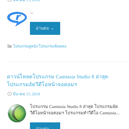
...
อ่านต่อ
→
โปรแกรมดูหนัง โปรแกรมฟังเพลง
ดาวน์โหลดโปรแกรม Camtasia Studio 8 ล่าสุด
โปรแกรมอัดวีดีโอหน้าจอคอมฯ
มีนาคม 15, 2018
โปรแกรม Camtasia Studio 8 ล่าสุด โปรแกรมอัด
วีดีโอหน้าจอคอมฯ โปรแกรมทำวีดีโอ Camtasia...
อ่านต่อ
→