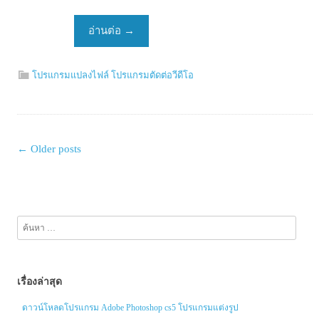
อ่านต่อ
→
โปรแกรมแปลงไฟล์ โปรแกรมตัดต่อวีดีโอ
Posts
←
Older posts
navigation
ค้นหา
สำหรับ:
เรื่องล่าสุด
ดาวน์โหลดโปรแกรม Adobe Photoshop cs5 โปรแกรมแต่งรูป