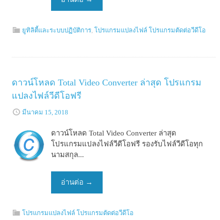
ยูทิลิตี้และระบบปฏิบัติการ
,
โปรแกรมแปลงไฟล์ โปรแกรมตัดต่อวีดีโอ
ดาวน์โหลด Total Video Converter ล่าสุด โปรแกรม
แปลงไฟล์วีดีโอฟรี
มีนาคม 15, 2018
ดาวน์โหลด Total Video Converter ล่าสุด
โปรแกรมแปลงไฟล์วีดีโอฟรี รองรับไฟล์วีดีโอทุก
นามสกุล...
อ่านต่อ
→
โปรแกรมแปลงไฟล์ โปรแกรมตัดต่อวีดีโอ