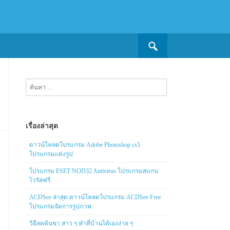
Search
for:
ค้นหา
สำหรับ:
เรื่องล่าสุด
ดาวน์โหลดโปรแกรม Adobe Photoshop cs5
โปรแกรมแต่งรูป
โปรแกรม ESET NOD32 Antivirus โปรแกรมสแกน
ไวรัสฟรี
ACDSee ล่าสุด ดาวน์โหลดโปรแกรม ACDSee Free
โปรแกรมจัดการรูปภาพ
วิธีลดต้นขา สาว ๆ ทำที่บ้านได้เองง่าย ๆ