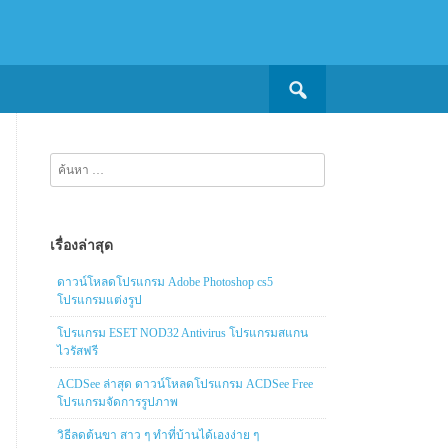
Search
for:
ค้นหา
สำหรับ:
เรื่องล่าสุด
ดาวน์โหลดโปรแกรม Adobe Photoshop cs5
โปรแกรมแต่งรูป
โปรแกรม ESET NOD32 Antivirus โปรแกรมสแกน
ไวรัสฟรี
ACDSee ล่าสุด ดาวน์โหลดโปรแกรม ACDSee Free
โปรแกรมจัดการรูปภาพ
วิธีลดต้นขา สาว ๆ ทำที่บ้านได้เองง่าย ๆ