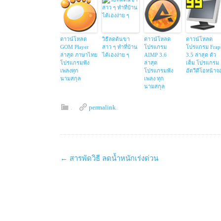
ดาวน์โหลด
วิธีลดต้นขา
ดาวน์โหลด
ดาวน์โหลด
GOM Player
สาว ๆ ทำที่บ้าน
โปรแกรม
โปรแกรม Frap
ล่าสุด ภาษาไทย
ได้เองง่าย ๆ
AIMP 3.6
3.5 ล่าสุด ตัว
โปรแกรมฟัง
ล่าสุด
เต็ม โปรแกรม
เพลงทุก
โปรแกรมฟัง
อัดวีดีโอหน้าจ
นามสกุล
เพลง ทุก
นามสกุล
.
permalink
.
Post
←
สารพัดวิธี ลดน้ำหนักเร่งด่วน
navigation