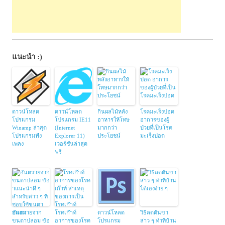
แนะนำ :)
ดาวน์โหลด
ดาวน์โหลด
กินผลไม้หลัง
โรคมะเร็งปอด
โปรแกรม
โปรแกรม IE11
อาหารให้โทษ
อาการของผู้
Winamp ล่าสุด
(Internet
มากกว่า
ป่วยที่เป็นโรค
โปรแกรมฟัง
Explorer 11)
ประโยชน์
มะเร็งปอด
เพลง
เวอร์ชันล่าสุด
ฟรี
อันตรายจาก
โรคเก๊าท์
ดาวน์โหลด
วิธีลดต้นขา
ขนตาปลอม ข้อ
อาการของโรค
โปรแกรม
สาว ๆ ทำที่บ้าน