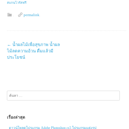
สแกนไวรัสฟรี
.
permalink
.
Post
←
น้ำผลไม้เพื่อสุขภาพ น้ำผล
navigation
ไม้ลดความอ้วน ดื่มแล้วมี
ประโยชน์
ค้นหา
สำหรับ:
เรื่องล่าสุด
ดาวน์โหลดโปรแกรม Adobe Photoshop cs5 โปรแกรมแต่งรูป