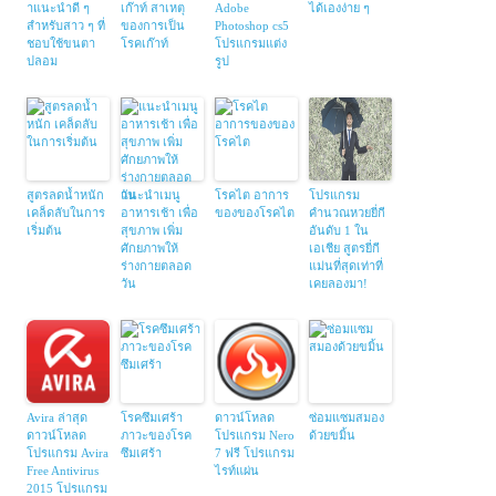
าแนะนำดี ๆ
เก๊าท์ สาเหตุ
Adobe
ได้เองง่าย ๆ
สำหรับสาว ๆ ที่
ของการเป็น
Photoshop cs5
ชอบใช้ขนตา
โรคเก๊าท์
โปรแกรมแต่ง
ปลอม
รูป
สูตรลดน้ำหนัก
แนะนำเมนู
โรคไต อาการ
โปรแกรม
เคล็ดลับในการ
อาหารเช้า เพื่อ
ของของโรคไต
คำนวณหวยยี่กี
เริ่มต้น
สุขภาพ เพิ่ม
อันดับ 1 ใน
ศักยภาพให้
เอเชีย สูตรยี่กี
ร่างกายตลอด
แม่นที่สุดเท่าที่
วัน
เคยลองมา!
Avira ล่าสุด
โรคซึมเศร้า
ดาวน์โหลด
ซ่อมแซมสมอง
ดาวน์โหลด
ภาวะของโรค
โปรแกรม Nero
ด้วยขมิ้น
โปรแกรม Avira
ซึมเศร้า
7 ฟรี โปรแกรม
Free Antivirus
ไรท์แผ่น
2015 โปรแกรม