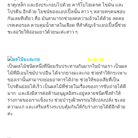
ธาตุเหล็ก และยังประกอบไปด้วย คาร์โบไฮเดรต ไขมัน และ
โปรตีน อีกด้วย โยชน์ของแอปเปิ้ลนั้น สาว ๆ หลายทๆคนชอบ
กันเลยทีเดียว คือ มันสามารถช่วยลดความอ้วนได้ด้วย ลดคอ
เรสเตอรอล ควบคุมน้ำตาลในเลือด ที่สำคัญเจ้าแอปเปิ้ลนี้ช่วย
ชะลอวัยให้อ่อนเยาว์ด้วยนะค่ะสาว ๆ
มะละกอ
เป็นผลไม้ชนิดหนึ่งที่นิยมรับประทานกันมากในบ้านเรา เป็นผล
ไม้ที่มีเอนไซม์ปาเปอีน ได้จากยางมะละกอ ช่วยทำให้กระเพาะ
ของเรานั้นสามารถย่อยอาหารได้ง่าย ช่วยให้ของเสียที่เป็น
โปรตีนย่อยได้เร็ว เป็นผลไม้ที่ช่วยในเรื่องของการขับถ่ายได้ดี
มาก และยังมีสารต่อต้านอนุมูลอิสระอยู่หลายชนิดซึ่งทำให้
ร่างกายของเราแข็งแรง ช่วยบำรุงผิวพรรณให้เปล่งปลั่ง ชะลอ
ความแก่ และเสริมสร้างระบบคุ้มกันให้กับร่างกายได้ดีอีกด้วย
ค่ะ