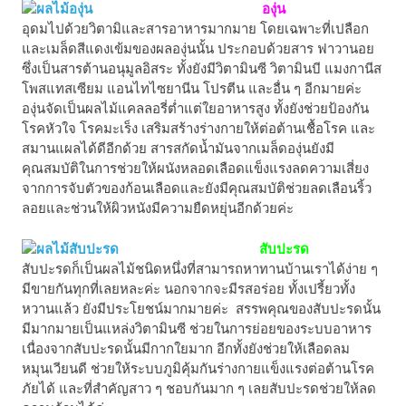
องุ่น
อุดมไปด้วยวิตามิและสารอาหารมากมาย โดยเฉพาะที่เปลือก
และเมล็ดสีแดงเข้มของผลองุ่นนั้น ประกอบด้วยสาร ฟาวานอย
ซึ่งเป็นสารต้านอนุมูลอิสระ ทั้งยังมีวิตามินซี วิตามินบี แมงกานีส
โพสแทสเซียม แอนไทไซยานีน โปรตีน และอื่น ๆ อีกมายค่ะ
องุ่นจัดเป็นผลไม้แคลลอรี่ต่ำแต่ใยอาหารสูง ทั้งยังช่วยป้องกัน
โรคหัวใจ โรคมะเร็ง เสริมสร้างร่างกายให้ต่อต้านเชื้อโรค และ
สมานแผลได้ดีอีกด้วย สารสกัดน้ำมันจากเมล็ดองุ่นยังมี
คุณสมบัติในการช่วยให้ผนังหลอดเลือดแข็งแรงลดความเสี่ยง
จากการจับตัวของก้อนเลือดและยังมีคุณสมบัติช่วยลดเลือนริ้ว
ลอยและช่วนให้ผิวหนังมีความยืดหยุ่นอีกด้วยค่ะ
สับปะรด
สับปะรดก็เป็นผลไม้ชนิดหนึ่งที่สามารถหาทานบ้านเราได้ง่าย ๆ
มีขายกันทุกที่เลยหละค่ะ นอกจากจะมีรสอร่อย ทั้งเปรี้ยวทั้ง
หวานแล้ว ยังมีประโยชน์มากมายค่ะ สรรพคุณของสับปะรดนั้น
มีมากมายเป็นแหล่งวิตามินซี ช่วยในการย่อยของระบบอาหาร
เนื่องจากสับปะรดนั้นมีกากใยมาก อีกทั้งยังช่วยให้เลือดลม
หมุนเวียนดี ช่วยให้ระบบภูมิคุ้มกันร่างกายแข็งแรงต่อต้านโรค
ภัยได้ และที่สำคัญสาว ๆ ชอบกันมาก ๆ เลยสับปะรดช่วยให้ลด