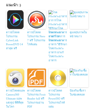
แนะนำ :)
ดาวน์โหลด
ดาวน์โหลด
โรคกระเพาะ
ดูแลสุขภาพใน
โปรแกรม
โปรแกรม Nero
อาหาร อาการ
หน้าหนาว
CyberLink
7 ฟรี โปรแกรม
โรคกระเพาะ
PowerDVD 14
ไรท์แผ่น
อาหาร วิธีรักษา
ล่าสุด ฟรี
โรคกระเพาะ
อาหาร ยาแก้
โรคกระเพาะ
อาหาร
ดาวน์โหลดแอพ
ดาวน์โหลด
ดาวน์โหลด
ป้องกันเชื้อรา
Camera360
โปรแกรม Foxit
โปรแกรม
ในช่องคลอด
Ultimate แอพ
Reader full ฟรี
PowerISO ฟรี
แต่งรูป ที่ดีที่สุด
โปรแกรมอ่าน
โปรแกรมไรท์
ในโลก
PDF
แผ่น