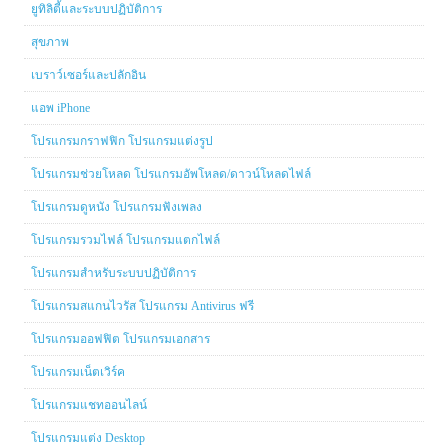
ยูทิลิตี้และระบบปฏิบัติการ
สุขภาพ
เบราว์เซอร์และปลักอิน
แอพ iPhone
โปรแกรมกราฟฟิก โปรแกรมแต่งรูป
โปรแกรมช่วยโหลด โปรแกรมอัพโหลด/ดาวน์โหลดไฟล์
โปรแกรมดูหนัง โปรแกรมฟังเพลง
โปรแกรมรวมไฟล์ โปรแกรมแตกไฟล์
โปรแกรมสำหรับระบบปฏิบัติการ
โปรแกรมสแกนไวรัส โปรแกรม Antivirus ฟรี
โปรแกรมออฟฟิต โปรแกรมเอกสาร
โปรแกรมเน็ตเวิร์ค
โปรแกรมแชทออนไลน์
โปรแกรมแต่ง Desktop