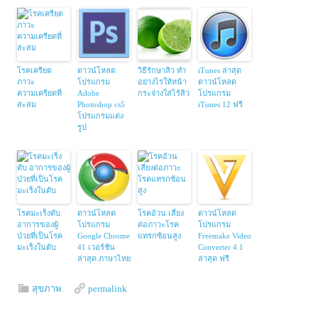
โรคเครียด
ดาวน์โหลด
วิธีรักษาสิว ทำ
iTunes ล่าสุด
ภาวะ
โปรแกรม
อย่างไรให้หน้า
ดาวน์โหลด
ความเครียดที่
Adobe
กระจ่างใสไร้สิว
โปรแกรม
สะสม
Photoshop cs5
iTunes 12 ฟรี
โปรแกรมแต่ง
รูป
โรคมะเร็งตับ
ดาวน์โหลด
โรคอ้วน เสี่ยง
ดาวน์โหลด
อาการของผู้
โปรแกรม
ต่อภาวะโรค
โปรแกรม
ป่วยที่เป็นโรค
Google Chrome
แทรกซ้อนสูง
Freemake Video
มะเร็งในตับ
41 เวอร์ชัน
Converter 4.1
ล่าสุด ภาษาไทย
ล่าสุด ฟรี
สุขภาพ
.
permalink
.