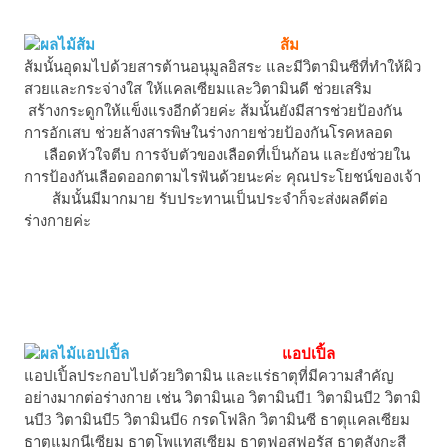
ส้ม
ส้มนั้นอุดมไปด้วยสารต้านอนุมูลอิสระ และมีวิตามินซีที่ทำให้ผิว
สวยและกระจ่างใส ให้แคลเซียมและวิตามินดี ช่วยเสริม
สร้างกระดูกให้แข็งแรงอีกด้วยค่ะ ส้มนั้นยังมีสารช่วยป้องกัน
การอักเสบ ช่วยล้างสารพิษในร่างกายช่วยป้องกันโรคหลอด
เลือดหัวใจตีบ การจับตัวของเลือดที่เป็นก้อน และยังช่วยใน
การป้องกันเลือดออกตามไรฟันด้วยนะค่ะ คุณประโยชน์ของเจ้า
ส้มนั้นมีมากมาย รับประทานเป็นประจำก็จะส่งผลดีต่อ
ร่างกายค่ะ
แอปเปิ้ล
แอปเปิ้ลประกอบไปด้วยวิตามิน และแร่ธาตุที่มีความสำคัญ
อย่างมากต่อร่างกาย เช่น วิตามินเอ วิตามินบี1 วิตามินบี2 วิตามิ
นบี3 วิตามินบี5 วิตามินบี6 กรดโฟลิก วิตามินซี ธาตุแคลเซียม
ธาตุแมกนีเซียม ธาตุโพแทสเซียม ธาตุฟอสฟอรัส ธาตุสังกะสี