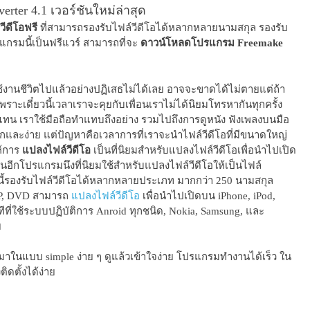
ter 4.1 เวอร์ชันใหม่ล่าสุด
ีดีโอฟรี
ที่สามารถรองรับไฟล์วีดีโอได้หลากหลายนามสกุล รองรับ
แกรมนี้เป็นฟรีแวร์ สามารถที่จะ
ดาวน์โหลดโปรแกรม Freemake
้งานชีวิตไปแล้วอย่างปฏิเสธไม่ได้เลย อาจจะขาดได้ไม่ตายแต่ถ้า
าะเดี๋ยวนี้เวลาเราจะคุยกับเพื่อนเราไม่ได้นิยมโทรหากันทุกครั้ง
ือแทน เราใช้มือถือทำแทบถึงอย่าง รวมไปถึงการดูหนัง ฟังเพลงบนมือ
ดวกและง่าย แต่ปัญหาคือเวลาการที่เราจะนำไฟล์วีดีโอที่มีขนาดใหญ่
ห้การ
แปลงไฟล์วีดีโอ
เป็นที่นิยมสำหรับแปลงไฟล์วีดีโอเพื่อนำไปเปิด
็นอีกโปรแกรมนึงที่นิยมใช้สำหรับแปลงไฟล์วีดีโอให้เป็นไฟล์
นี้รองรับไฟล์วีดีโอได้หลากหลายประเภท มากกว่า 250 นามสกุล
GP, DVD สามารถ
แปลงไฟล์วีดีโอ
เพื่อนำไปเปิดบน iPhone, iPod,
อทีที่ใช้ระบบปฏิบัติการ Anroid ทุกชนิด, Nokia, Samsung, และ
ย
ในแบบ simple ง่าย ๆ ดูแล้วเข้าใจง่าย โปรแกรมทำงานได้เร็ว ใน
ิดตั้งได้ง่าย