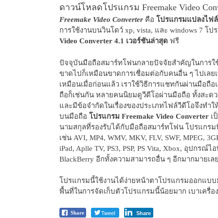
ดาวน์โหลดโปรแกรม Freemake Video Conver
Freemake Video Converter
คือ
โปรแกรมแปลงไฟล์ว
การใช้งานบนวินโดว์ xp, vista, และ windows 7 โปร
Video Converter 4.1 เวอร์ชันล่าสุด
ฟรี
ปัจจุบันมือถือสมาร์ทโฟนกลายปัจจัยสำคัญในการใช
ขาดไปก็เหมือนขาดการเชื่อมต่อกับคนอื่น ๆ ไปเลยเพร
เหมือนเมื่อก่อนแล้ว เราใช้วิธีการแชทกันผ่านมือถ
ถือก็เช่นกัน หลายคนนิยมดูวีดีโอผ่านมือถือ ทั้งสะ
และมีข้อจำกัดในเรื่องของประเภทไฟล์วีดีโอจึงทำใ
บนมือถือ
โปรแกรม Freemake Video Converter
เป
นามสกุลที่รองรับได้กับมือถือสมาร์ทโฟน โปรแกรม
เช่น AVI, MP4, WMV, MKV, FLV, SWF, MPEG, 3
iPad, Aplle TV, PS3, PSP, PS Vita, Xbox, อุปกรณ์ไ
BlackBerry อีกทั้งความสามารถอื่น ๆ อีกมากมายเล
โปรแกรมนี้ใช้งานได้ง่ายหน้าตาโปรแกรมออกแบบมา
พื้นที่ในการจัดเก็บตัวโปรแกรมนี้น้อยมาก เบาเครื่องต
Tweet
Share
Share