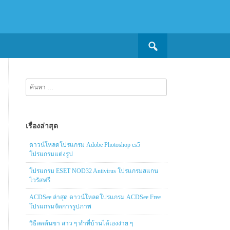
Search
for:
ค้นหา
สำหรับ:
เรื่องล่าสุด
ดาวน์โหลดโปรแกรม Adobe Photoshop cs5
โปรแกรมแต่งรูป
โปรแกรม ESET NOD32 Antivirus โปรแกรมสแกน
ไวรัสฟรี
ACDSee ล่าสุด ดาวน์โหลดโปรแกรม ACDSee Free
โปรแกรมจัดการรูปภาพ
วิธีลดต้นขา สาว ๆ ทำที่บ้านได้เองง่าย ๆ