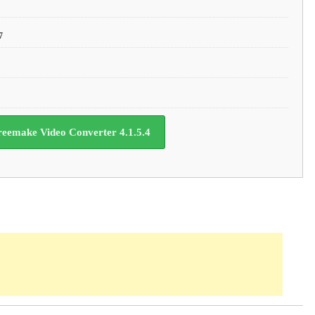
7
eemake Video Converter 4.1.5.4