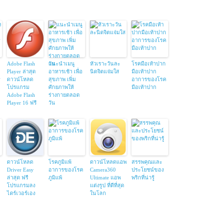
Adobe Flash
แนะนำเมนู
หัวเราะวันละ
โรคมือเท้าปาก
Player ล่าสุด
อาหารเช้า เพื่อ
นิดจิตแจ่มใส
มือเท้าปาก
ร
ดาวน์โหลด
สุขภาพ เพิ่ม
อาการของโรค
โปรแกรม
ศักยภาพให้
มือเท้าปาก
Adobe Flash
ร่างกายตลอด
Player 16 ฟรี
วัน
ดาวน์โหลด
โรคภูมิแพ้
ดาวน์โหลดแอพ
สรรพคุณและ
Driver Easy
อาการของโรค
Camera360
ประโยชน์ของ
ล่าสุด ฟรี
ภูมิแพ้
Ultimate แอพ
พริกที่น่ารู้
โปรแกรมลง
แต่งรูป ที่ดีที่สุด
ไดร์เวอร์เอง
ในโลก