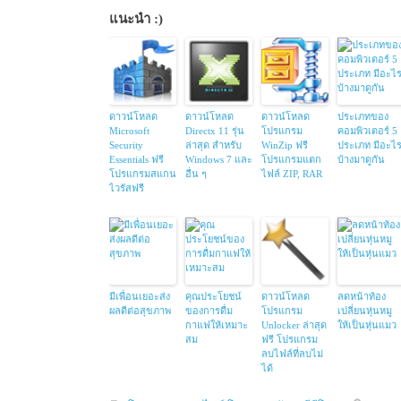
แนะนำ :)
ดาวน์โหลด
ดาวน์โหลด
ดาวน์โหลด
ประเภทของ
Microsoft
Directx 11 รุ่น
โปรแกรม
คอมพิวเตอร์ 5
Security
ล่าสุด สำหรับ
WinZip ฟรี
ประเภท มีอะไ
Essentials ฟรี
Windows 7 และ
โปรแกรมแตก
บ้างมาดูกัน
โปรแกรมสแกน
อื่น ๆ
ไฟล์ ZIP, RAR
ไวรัสฟรี
มีเพื่อนเยอะส่ง
คุณประโยชน์
ดาวน์โหลด
ลดหน้าท้อง
ผลดีต่อสุขภาพ
ของการดื่ม
โปรแกรม
เปลี่ยนหุ่นหมู
กาแฟให้เหมาะ
Unlocker ล่าสุด
ให้เป็นหุ่นแมว
สม
ฟรี โปรแกรม
ลบไฟล์ที่ลบไม่
ได้