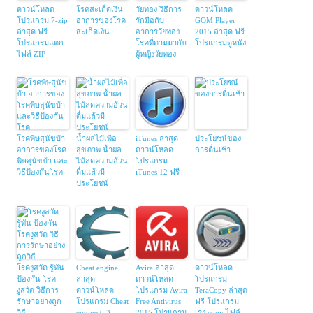
ดาวน์โหลด
โรคสะเก็ดเงิน
วัยทอง วิธีการ
ดาวน์โหลด
โปรแกรม 7-zip
อาการของโรค
รักมือกับ
GOM Player
ล่าสุด ฟรี
สะเก็ดเงิน
อาการวัยทอง
2015 ล่าสุด ฟรี
โปรแกรมแตก
โรคที่ตามมากับ
โปรแกรมดูหนัง
ไฟล์ ZIP
ผู้หญิงวัยทอง
โรคพิษสุนัขบ้า
น้ำผลไม้เพื่อ
iTunes ล่าสุด
ประโยชน์ของ
อาการของโรค
สุขภาพ น้ำผล
ดาวน์โหลด
การตื่นเช้า
พิษสุนัขบ้า และ
ไม้ลดความอ้วน
โปรแกรม
วิธีป้องกันโรค
ดื่มแล้วมี
iTunes 12 ฟรี
ประโยชน์
โรคงูสวัด รู้ทัน
Cheat engine
Avira ล่าสุด
ดาวน์โหลด
ป้องกัน โรค
ล่าสุด
ดาวน์โหลด
โปรแกรม
งูสวัด วิธีการ
ดาวน์โหลด
โปรแกรม Avira
TeraCopy ล่าสุด
รักษาอย่างถูก
โปรแกรม Cheat
Free Antivirus
ฟรี โปรแกรม
วิธี
engine 6.3
2015 โปรแกรม
เร่ง copy ไฟล์