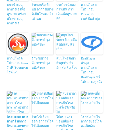
แนะนำเมนู
โรคมะเร็งเต้า
ประโยชน์ของ
ดาวน์โหลด
อาหารเจ เพื่อ
นม อาการผู้ป่วย
การเดิน การ
โปรแกรม
สุขภาพ อร่อย
ที่เป็นโรคมะเร็ง
เดินเพื่อสุขภาพ
Picasa 3.9
เด็ดทุก เมนู
เต้านม
ที่ดี
เวอร์ชันล่าสุด
อาหารเจ
ดาวน์โหลด
รักษาผมร่วง
สมุนไพรรักษา
RealPlayer
โปรแกรม Nero
ด้วยการบำรุง
สิวอุดตัน สิว
ล่าสุด
7 ฟรี โปรแกรม
หนังศีรษะ
อักเสบ สิวเสี้ยน
ดาวน์โหลด
ไรท์แผ่น
โปรแกรม
RealPlayer ฟรี
โปรแกรมดูหนัง
โรคกระเพาะ
โรคไข้เลือด
ใส่บราเวลา
โรคสะเก็ดเงิน
อาหาร อาการ
ออก อาการโรค
นอนเสี่ยงต่อ
อาการของโรค
โรคกระเพาะ
ไข้เลือดออก
การเป็นโรค
สะเก็ดเงิน