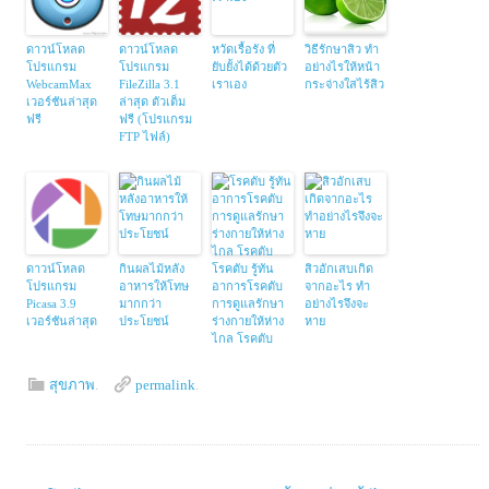
ดาวน์โหลด
ดาวน์โหลด
หวัดเรื้อรัง ที่
วิธีรักษาสิว ทำ
โปรแกรม
โปรแกรม
ยับยั้งได้ด้วยตัว
อย่างไรให้หน้า
WebcamMax
FileZilla 3.1
เราเอง
กระจ่างใสไร้สิว
เวอร์ชันล่าสุด
ล่าสุด ตัวเต็ม
ฟรี
ฟรี (โปรแกรม
FTP ไฟล์)
ดาวน์โหลด
กินผลไม้หลัง
โรคตับ รู้ทัน
สิวอักเสบเกิด
โปรแกรม
อาหารให้โทษ
อาการโรคตับ
จากอะไร ทำ
Picasa 3.9
มากกว่า
การดูแลรักษา
อย่างไรจึงจะ
เวอร์ชันล่าสุด
ประโยชน์
ร่างกายให้ห่าง
หาย
ไกล โรคตับ
สุขภาพ
.
permalink
.