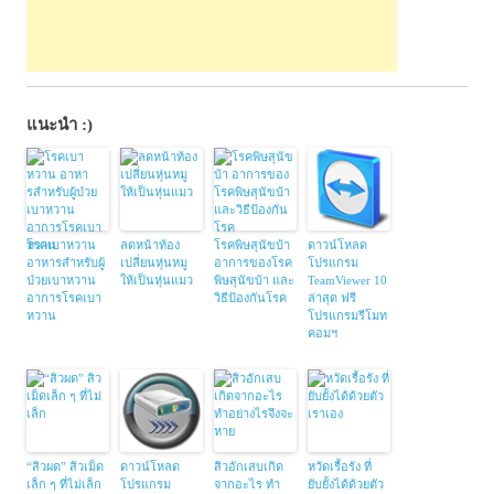
แนะนำ :)
โรคเบาหวาน
ลดหน้าท้อง
โรคพิษสุนัขบ้า
ดาวน์โหลด
อาหารสําหรับผู้
เปลี่ยนหุ่นหมู
อาการของโรค
โปรแกรม
ป่วยเบาหวาน
ให้เป็นหุ่นแมว
พิษสุนัขบ้า และ
TeamViewer 10
อาการโรคเบา
วิธีป้องกันโรค
ล่าสุด ฟรี
หวาน
โปรแกรมรีโมท
คอมฯ
“สิวผด” สิวเม็ด
ดาวน์โหลด
สิวอักเสบเกิด
หวัดเรื้อรัง ที่
เล็ก ๆ ที่ไม่เล็ก
โปรแกรม
จากอะไร ทำ
ยับยั้งได้ด้วยตัว