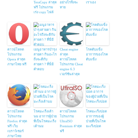
TeraCopy ล่าสุด
อย่างไรจึงจะ
เราเอง
ฟรี โปรแกรม
หาย
เร่ง copy ไฟล์
ดาวน์โหลด
เมนูอาหารบำรุง
Cheat engine
โรคตับแข็ง
โปรแกรม
สายตา กินอะไร
ล่าสุด
อาการของโรค
Opera ล่าสุด
ถึงจะดีกับ
ดาวน์โหลด
ตับแข็ง
ภาษาไทย ฟรี
สายตา ? ที่นี่มี
โปรแกรม Cheat
คำตอบ
engine 6.3
เวอร์ชันล่าสุด
ดาวน์โหลด
โรคมะเร็งเต้า
ดาวน์โหลด
โรคมะเร็งปอด
โปรแกรม
นม อาการผู้ป่วย
โปรแกรม
อาการของผู้
Firefox ล่าสุด
ที่เป็นโรคมะเร็ง
UltraISO
ป่วยที่เป็นโรค
ฟรี เว็บ
เต้านม
Premium ล่าสุด
มะเร็งปอด
เบราว์เซอร์
ฟรี
ภาษาไทย