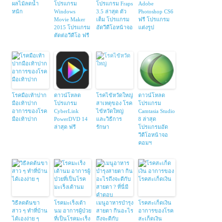
ผลไม้ลดน้ำ
โปรแกรม
โปรแกรม Fraps
Adobe
หนัก
Windows
3.5 ล่าสุด ตัว
Photoshop CS6
Movie Maker
เต็ม โปรแกรม
ฟรี โปรแกรม
2015 โปรแกรม
อัดวีดีโอหน้าจอ
แต่งรูป
ตัดต่อวีดีโอ ฟรี
โรคมือเท้าปาก
ดาวน์โหลด
โรคไข้หวัดใหญ่
ดาวน์โหลด
มือเท้าปาก
โปรแกรม
สาเหตุของ โรค
โปรแกรม
อาการของโรค
CyberLink
ไข้หวัดใหญ่
Camtasia Studio
มือเท้าปาก
PowerDVD 14
และวิธีการ
8 ล่าสุด
ล่าสุด ฟรี
รักษา
โปรแกรมอัด
วีดีโอหน้าจอ
คอมฯ
วิธีลดต้นขา
โรคมะเร็งเต้า
เมนูอาหารบำรุง
โรคสะเก็ดเงิน
สาว ๆ ทำที่บ้าน
นม อาการผู้ป่วย
สายตา กินอะไร
อาการของโรค
ได้เองง่าย ๆ
ที่เป็นโรคมะเร็ง
ถึงจะดีกับ
สะเก็ดเงิน