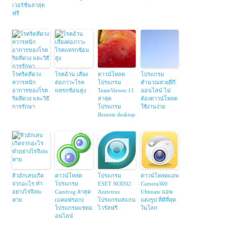
เวอร์ชันล่าสุด
ฟรี
โรคริดสีดวง
โรคอ้วน เสี่ยง
ดาวน์โหลด
โปรแกรม
ทวารหนัก
ต่อภาวะโรค
โปรแกรม
คำนวณหวยยี่กี
อาการของโรค
แทรกซ้อนสูง
TeamViewer 11
ออนไลน์ ไม่
ริดสีดวง และวิธี
ล่าสุด
ต้องดาวน์โหลด
การรักษา
โปรแกรม
ใช้งานง่าย
Remote desktop
สิวอักเสบเกิด
ดาวน์โหลด
โปรแกรม
ดาวน์โหลดแอพ
จากอะไร ทำ
โปรแกรม
ESET NOD32
Camera360
อย่างไรจึงจะ
Camfrog ล่าสุด
Antivirus
Ultimate แอพ
หาย
(แคมฟรอก)
โปรแกรมสแกน
แต่งรูป ที่ดีที่สุด
โปรแกรมแชทอ
ไวรัสฟรี
ในโลก
อนไลน์