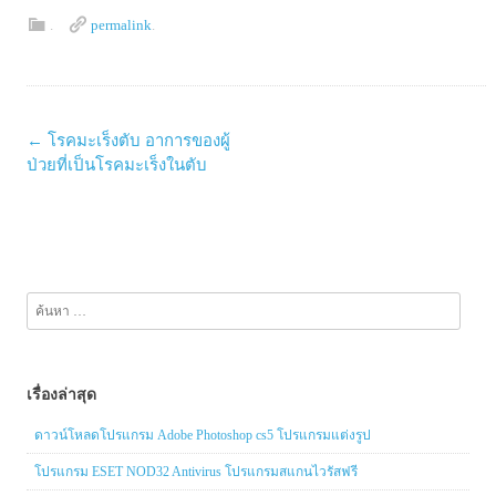
.
permalink
.
Post
←
โรคมะเร็งตับ อาการของผู้
navigation
ป่วยที่เป็นโรคมะเร็งในตับ
ค้นหา
สำหรับ:
เรื่องล่าสุด
ดาวน์โหลดโปรแกรม Adobe Photoshop cs5 โปรแกรมแต่งรูป
โปรแกรม ESET NOD32 Antivirus โปรแกรมสแกนไวรัสฟรี