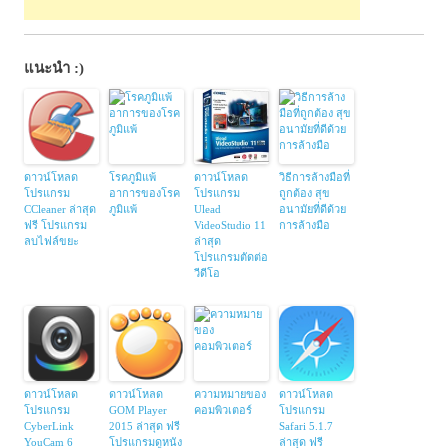
แนะนำ :)
ดาวน์โหลด
โรคภูมิแพ้
ดาวน์โหลด
วิธีการล้างมือที่
โปรแกรม
อาการของโรค
โปรแกรม
ถูกต้อง สุข
CCleaner ล่าสุด
ภูมิแพ้
Ulead
อนามัยที่ดีด้วย
ฟรี โปรแกรม
VideoStudio 11
การล้างมือ
ลบไฟล์ขยะ
ล่าสุด
โปรแกรมตัดต่อ
วีดีโอ
ดาวน์โหลด
ดาวน์โหลด
ความหมายของ
ดาวน์โหลด
โปรแกรม
GOM Player
คอมพิวเตอร์
โปรแกรม
CyberLink
2015 ล่าสุด ฟรี
Safari 5.1.7
YouCam 6
โปรแกรมดูหนัง
ล่าสุด ฟรี