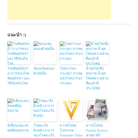
แนะนำ :)
โรคพิษสุนัขบ้า
ซ่อมแซมสมอง
โรคปากนก
น้ำผลไม้เพื่อ
อาการของโรค
ด้วยขมิ้น
กระจอก สาเหตุ
สุขภาพ น้ำผล
พิษสุนัขบ้า และ
ของโรคปากนก
ไม้ลดความอ้วน
วิธีป้องกันโรค
กระจอก
ดื่มแล้วมี
ประโยชน์
มีเพื่อนเยอะส่ง
โรคมะเร็ง
ดาวน์โหลด
ดาวน์โหลด
ผลดีต่อสุขภาพ
ผิวหนัง อาการ
โปรแกรม
Format Factory
ของโรคมะเร็ง
Freemake Video
ล่าสุด ฟรี!