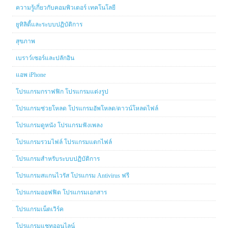
ความรู้เกี่ยวกับคอมพิวเตอร์ เทคโนโลยี
ยูทิลิตี้และระบบปฏิบัติการ
สุขภาพ
เบราว์เซอร์และปลักอิน
แอพ iPhone
โปรแกรมกราฟฟิก โปรแกรมแต่งรูป
โปรแกรมช่วยโหลด โปรแกรมอัพโหลด/ดาวน์โหลดไฟล์
โปรแกรมดูหนัง โปรแกรมฟังเพลง
โปรแกรมรวมไฟล์ โปรแกรมแตกไฟล์
โปรแกรมสำหรับระบบปฏิบัติการ
โปรแกรมสแกนไวรัส โปรแกรม Antivirus ฟรี
โปรแกรมออฟฟิต โปรแกรมเอกสาร
โปรแกรมเน็ตเวิร์ค
โปรแกรมแชทออนไลน์