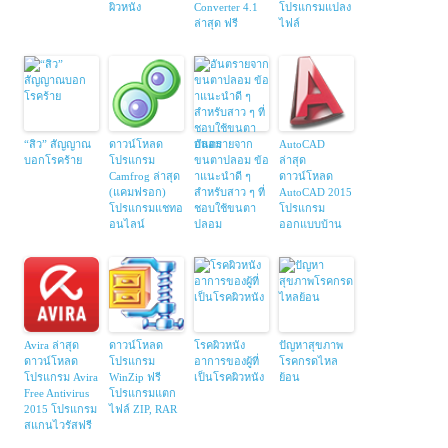
ผิวหนัง
Converter 4.1
โปรแกรมแปลง
ล่าสุด ฟรี
ไฟล์
“สิว” สัญญาณ
ดาวน์โหลด
อันตรายจาก
AutoCAD
บอกโรคร้าย
โปรแกรม
ขนตาปลอม ข้อ
ล่าสุด
Camfrog ล่าสุด
าแนะนำดี ๆ
ดาวน์โหลด
(แคมฟรอก)
สำหรับสาว ๆ ที่
AutoCAD 2015
โปรแกรมแชทอ
ชอบใช้ขนตา
โปรแกรม
อนไลน์
ปลอม
ออกแบบบ้าน
Avira ล่าสุด
ดาวน์โหลด
โรคผิวหนัง
ปัญหาสุขภาพ
ดาวน์โหลด
โปรแกรม
อาการของผู้ที่
โรคกรดไหล
โปรแกรม Avira
WinZip ฟรี
เป็นโรคผิวหนัง
ย้อน
Free Antivirus
โปรแกรมแตก
2015 โปรแกรม
ไฟล์ ZIP, RAR
สแกนไวรัสฟรี